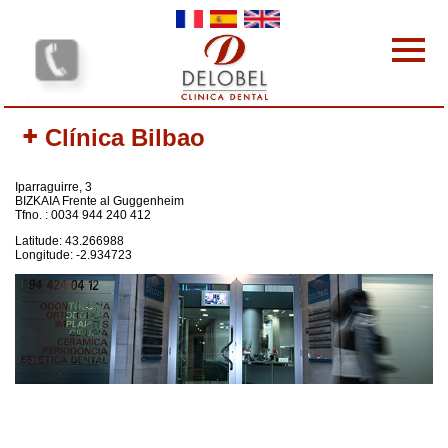
Pasar al contenido principal
Las clínícas dentales
Clínica Bilbao
Nuestras prestaciones
El equipo
Iparraguirre, 3
Tarifas
BIZKAIA Frente al Guggenheim
Tfno. : 0034 944 240 412
Por qué elegirnos
Latitude: 43.266988
protocolo
Longitude: -2.934723
Contacto
Su opinión
Sus Comentarios