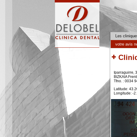
Skip to main content
Les clinique
votre avis n
Clini
Iparraguirre, 
BIZKAIA Fren
Tfno. : 0034 
Latitude: 43.
Longitude: -