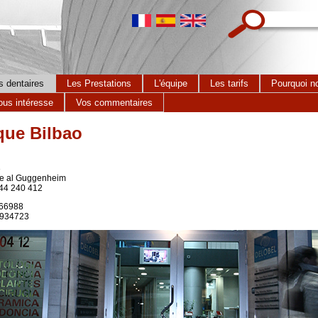
Search this site
s dentaires
Les Prestations
L'équipe
Les tarifs
Pourquoi no
ous intéresse
Vos commentaires
que Bilbao
3
te al Guggenheim
944 240 412
266988
2.934723