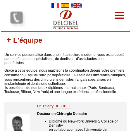
Skip to main content
Les cliniques dentaires
L'équipe
Les Prestations
L'équipe
Un service personnalisé dans une infrastructure moderne vous est proposé
Les tarifs
par une équipe de spécialistes, de dentistes, d’assistantes et de
prothésistes.
Pourquoi nous choisir
Grâce à cette équipe, nous maîtrisons la coordination depuis votre première
Protocole
consultation jusqu’au suivi postopératoire. Au sein des différentes cliniques,
vous rencontrerez des chirurgiens dentistes français spécialisés en
Contact
implantologie et dentisterie esthétique.
Ils possèdent de nombreux diplômes internationaux (Paris, Bordeaux,
votre avis nous intéresse
Toulouse, Bilbao, New York) et une longue expérience professionnelle.
Vos commentaires
Dr. Thierry DELOBEL
Docteur en Chirurgie Dentaire
Diplômé du New-York University College of
Dentistry
en collaboration avec l’Université de