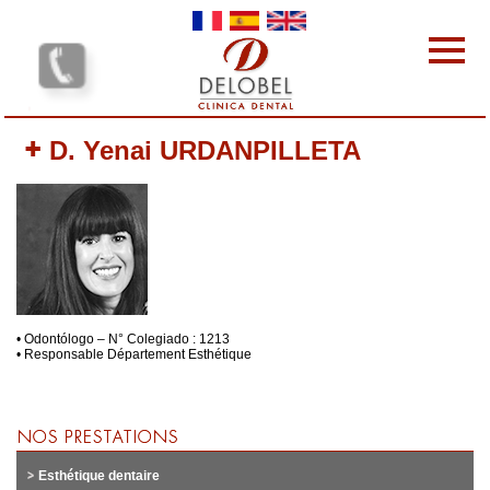
Skip to main content
Les cliniques dentaires
D. Yenai URDANPILLETA
Les Prestations
L'équipe
Les tarifs
Pourquoi nous choisir
Protocole
Contact
votre avis nous intéresse
• Odontólogo – N° Colegiado : 1213
• Responsable Département Esthétique
Vos commentaires
Esthétique dentaire