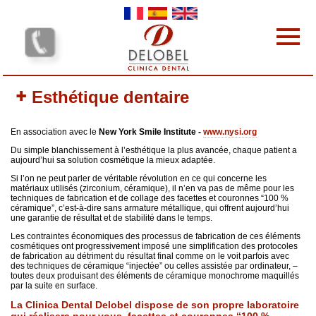
Skip to main content
Les cliniques dentaires
Esthétique dentaire
Les Prestations
L'équipe
En association avec le
New York Smile Institute -
www.nysi.org
Les tarifs
Du simple blanchissement à lʼesthétique la plus avancée, chaque patient a
Pourquoi nous choisir
aujourdʼhui sa solution cosmétique la mieux adaptée.
Protocole
Si lʼon ne peut parler de véritable révolution en ce qui concerne les
matériaux utilisés (zirconium, céramique), il nʼen va pas de même pour les
Contact
techniques de fabrication et de collage des facettes et couronnes “100 %
céramique”, cʼest-à-dire sans armature métallique, qui offrent aujourdʼhui
votre avis nous intéresse
une garantie de résultat et de stabilité dans le temps.
Vos commentaires
Les contraintes économiques des processus de fabrication de ces éléments
cosmétiques ont progressivement imposé une simplification des protocoles
de fabrication au détriment du résultat final comme on le voit parfois avec
des techniques de céramique “injectée” ou celles assistée par ordinateur, –
toutes deux produisant des éléments de céramique monochrome maquillés
par la suite en surface.
La Clinica Dental Delobel dispose de son propre laboratoire