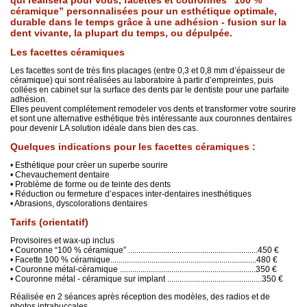
qui réalisera pour vous, facettes et couronnes “100 %
céramique” personnalisées pour un esthétique optimale,
durable dans le temps grâce à une adhésion - fusion sur la
dent vivante, la plupart du temps, ou dépulpée.
Les facettes céramiques
Les facettes sont de très fins placages (entre 0,3 et 0,8 mm dʼépaisseur de
céramique) qui sont réalisées au laboratoire à partir dʼempreintes, puis
collées en cabinet sur la surface des dents par le dentiste pour une parfaite
adhésion.
Elles peuvent complétement remodeler vos dents et transformer votre sourire
et sont une alternative esthétique très intéressante aux couronnes dentaires
pour devenir LA solution idéale dans bien des cas.
Quelques indications pour les facettes céramiques :
• Esthétique pour créer un superbe sourire
• Chevauchement dentaire
• Problème de forme ou de teinte des dents
• Réduction ou fermeture dʼespaces inter-dentaires inesthétiques
• Abrasions, dyscolorations dentaires
Tarifs (orientatif)
Provisoires et wax-up inclus
• Couronne “100 % céramique” ...............................................................450 €
• Facette 100 % céramique.......................................................................480 €
• Couronne métal-céramique ..................................................................350 €
• Couronne métal - céramique sur implant ..............................................350 €
Réalisée en 2 séances après réception des modèles, des radios et de
photos intrabuccales.