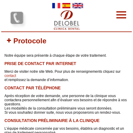
Skip to main content
Les cliniques dentaires
Protocole
Les Prestations
L'équipe
Notre équipe sera présente à chaque étape de votre traitement.
Les tarifs
PRISE DE CONTACT PAR INTERNET
Pourquoi nous choisir
Merci de visiter notre site Web. Pour plus de renseignements cliquez sur
Protocole
contact
et remplissez la demande d’information.
Contact
CONTACT PAR TÉLÉPHONE
votre avis nous intéresse
Après réception de votre demande, une personne de la clinique vous
Vos commentaires
contactera personnellement afin d’évaluer vos besoins et de répondre à vos
questions.
Les modalités de la consultation préliminaire vous seront données.
Si vous souhaitez donner suite, nous vous proposerons un rendez-vous.
CONSULTATION PRÉLIMINAIRE À LA CLINIQUE
L’équipe médicale concernée par vos besoins, établira un diagnostic et un
plan de traitement personnalisé.