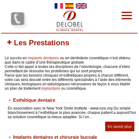
Skip to main content
Les cliniques dentaires
Les Prestations
Les Prestations
L'équipe
Le succès en
implants dentaires
ou en dentisterie cosmétique n’est obtenu
Les tarifs
que dans le cadre d’une thérapeutique globale.
Celle-ci fait appel à toutes les disciplines de l’odontologie, chacune d’elles
Pourquoi nous choisir
permettant de résoudre les problèmes qui lui sont propres.
Parce que les besoins cliniques et esthétiques propres à chacun différent,
Protocole
votre cas sera discuté entre les différents spécialistes à l’aide des éléments
cliniques, biologiques et radiologiques nécessaires de façon à vous établir
Contact
un plan de traitement
implantaire
ou cosmétique.
votre avis nous intéresse
Esthétique dentaire
Vos commentaires
En association avec le New York Smile Institute - www.nysi.org Du simple
blanchissement à lʼesthétique la plus avancée, chaque patient a aujourdʼhui
sa solution cosmétique la mieux adaptée. Si lʼon...
En savoir plus
Implants dentaires et chirurgie buccale