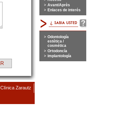
Avant/Après
Enlaces de interés
Odontología
estética /
cosmética
Ortodoncía
implantología
AR
Clínica Zarautz