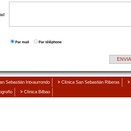
dad
Par mail
Par téléphone
ENVI
San Sebastián Intxaurrondo
Clínica San Sebastián Riberas
Logroño
Clínica Bilbao