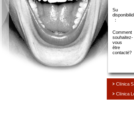
Su
disponibili
:
Comment
souhaitez-
vous
être
contacté?
Clínica 
Clínica 