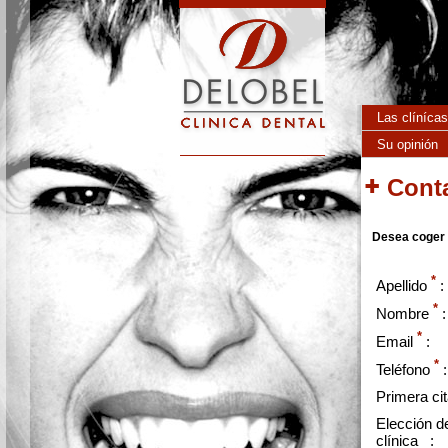
Pasar al contenido principal
Las clínícas
Su opinión
Cont
Desea coger
*
Apellido
:
*
Nombre
:
*
Email
:
*
Teléfono
:
Primera cit
Elección d
clínica :