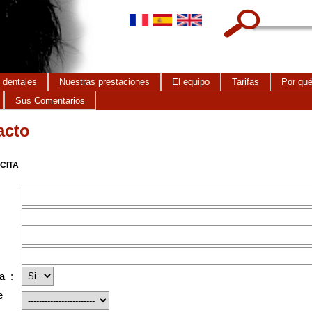
Search this site
 dentales
Nuestras prestaciones
El equipo
Tarifas
Por qué
Sus Comentarios
acto
 CITA
a :
e