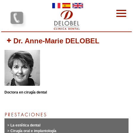
Pasar al contenido principal
Las clínícas dentales
Dr. Anne-Marie DELOBEL
Nuestras prestaciones
El equipo
Tarifas
Por qué elegirnos
protocolo
Contacto
Su opinión
Doctora en cirugía dental
Sus Comentarios
La estética dental
Cirugía oral e implantología