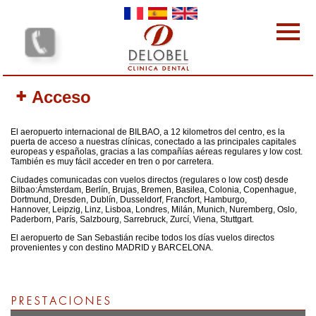
Pasar al contenido principal
Las clínícas dentales
Acceso
Nuestras prestaciones
El equipo
El aeropuerto internacional de BILBAO, a 12 kilometros del centro, es la
Tarifas
puerta de acceso a nuestras clínicas, conectado a las principales capitales
europeas y españolas, gracias a las compañías aéreas regulares y low cost.
Por qué elegirnos
También es muy fácil acceder en tren o por carretera.
protocolo
Ciudades comunicadas con vuelos directos (regulares o low cost) desde
Bilbao:Ámsterdam, Berlín, Brujas, Bremen, Basilea, Colonia, Copenhague,
Contacto
Dortmund, Dresden, Dublín, Dusseldorf, Francfort, Hamburgo,
Hannover, Leipzig, Linz, Lisboa, Londres, Milán, Munich, Nuremberg, Oslo,
Su opinión
Paderborn, París, Salzbourg, Sarrebruck, Zurcí, Viena, Stuttgart.
Sus Comentarios
El aeropuerto de San Sebastián recibe todos los días vuelos directos
provenientes y con destino MADRID y BARCELONA.