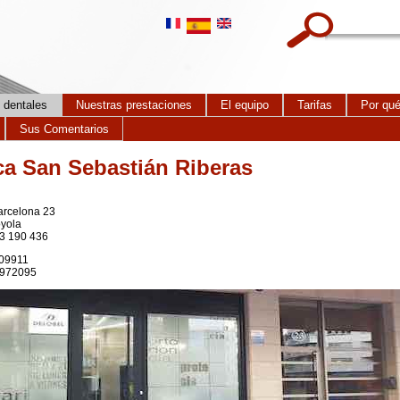
Search this site
 dentales
Nuestras prestaciones
El equipo
Tarifas
Por qué
Sus Comentarios
ca San Sebastián Riberas
arcelona 23
oyola
43 190 436
309911
1.972095