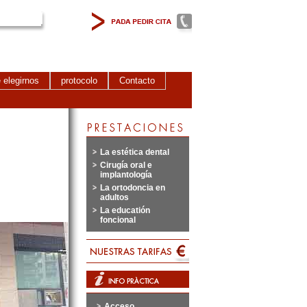
 elegirnos
protocolo
Contacto
La estética dental
Cirugía oral e
implantología
La ortodoncia en
adultos
La educatión
foncional
Acceso