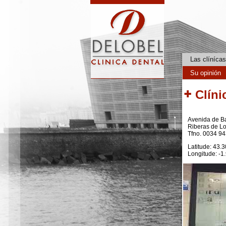
Pasar al contenido principal
Las clínícas
Su opinión
Clíni
Avenida de B
Riberas de L
Tfno. 0034 9
Latitude: 43.
Longitude: -