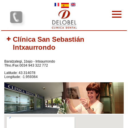
Pasar al contenido principal
Las clínícas dentales
Clínica San Sebastián
Nuestras prestaciones
Intxaurrondo
El equipo
Tarifas
Baratzategi, 1bajo - Intxaurrondo
Por qué elegirnos
Tfno./Fax 0034 943 322 772
protocolo
Latitude: 43.314078
Longitude: -1.959364
Contacto
Su opinión
Sus Comentarios